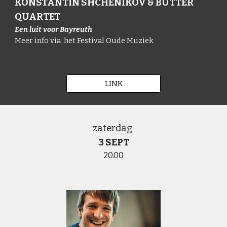
KONSTANTIN SHCHENIKOV
& BUTTER
QUARTET
Een luit voor Bayreuth
M
eer info via het Festival Oude Muziek
LINK
zaterdag
3 SEPT
20.00