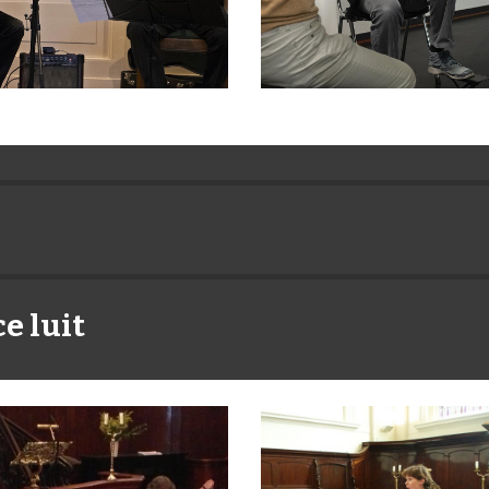
e luit