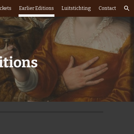
ickets
Earlier Editions
Luitstichting
Contact
ion
itions