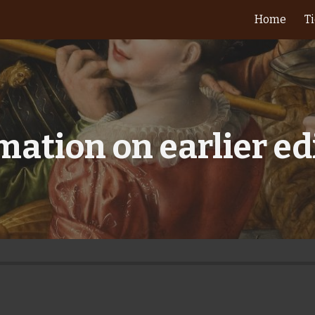
Home
T
ip to main content
Skip to navigat
mation on earlier ed