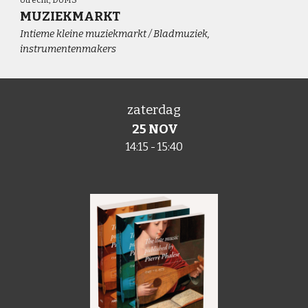
MUZIEKMARKT
Intieme kleine muziekmarkt / Bladmuziek,
instrumentenmakers
zaterdag
25 NOV
14:15
- 1
5
:
40