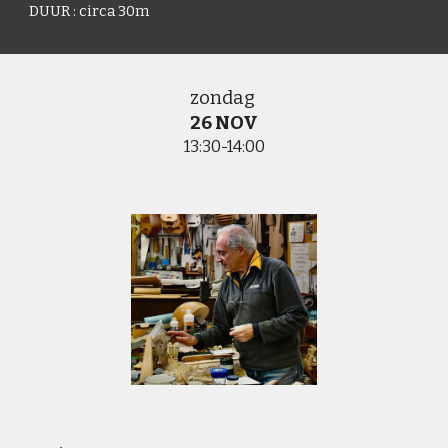
DUUR :
circa
30m
zondag
26 NOV
1
3
:
30-14:00