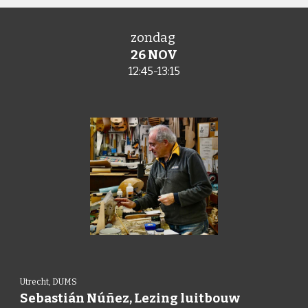
zondag
26 NOV
1
2:45-13:15
Utrecht,
DUMS
Sebastián Núñez
, L
ezing luitbouw