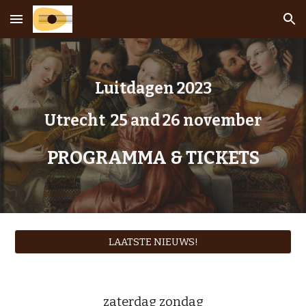
Skip to main content
Skip to navigation
Luitdagen
2023
Utrecht
25
and
26
november
PROGRAMMA & TICKETS
LAATSTE NIEUWS!
zat
erdag zondag