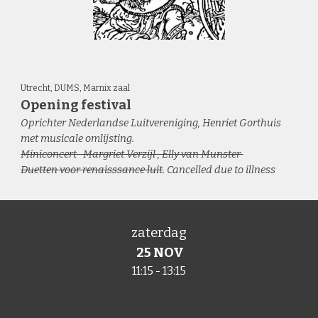
Utrecht, DUMS, Marnix zaal
Opening festival
Oprichter Nederlandse Luitvereniging, Henriet Gorthuis
met musicale omlijsting.
Miniconcert- Margriet Verzijl , Elly van Munster
Duetten voor renaisssance luit
. Cancelled due to illness
zaterdag
25 NOV
1
1
:15 - 1
3
:
15