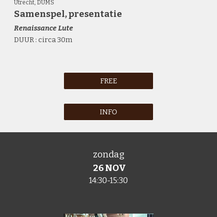
Utrecht,
DUMS
Samenspel
,
presentatie
Renaissance
Lute
DUUR : circa 30m
FREE
INFO
z
ondag
2
6
NOV
1
4
:30-15:30